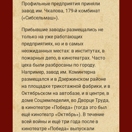
Профильные предприятия приняли
завод им. Чкалова, 179-й комбинат
(«Сибсельмаш»).
Прибывшие заводы размещались не
только на уже работающих
предприятиях, но и в самых
неожиданных местах: в институтах, в
пожарных депо, в кинотеатрах. Часто
цеха были разбросаны по городу.
Например, завод им. Коминтерна
размещался и в Дзержинском районе
на площадке трикотажной фабрики, и в
Октябрьском на автобазе, и в центре, в
доме Соцземледелия, во Дворце Труда,
в кинотеатре «Победа» (тогда это был
ещё кинотеатр «Октябрь»). В течение
всей войны и ещё три года после в
кинотеатре «Победа» выпускали