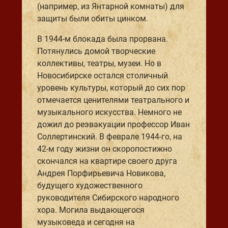
(например, из Янтарной комнаты) для
защиты были обиты цинком.
В 1944-м блокада была прорвана.
Потянулись домой творческие
коллективы, театры, музеи. Но в
Новосибирске остался столичный
уровень культуры, который до сих пор
отмечается ценителями театрального и
музыкального искусства. Немного не
дожил до реэвакуации профессор Иван
Соллертинский. В феврале 1944-го, на
42-м году жизни он скоропостижно
скончался на квартире своего друга
Андрея Порфирьевича Новикова,
будущего художественного
руководителя Сибирского народного
хора. Могила выдающегося
музыковеда и сегодня на